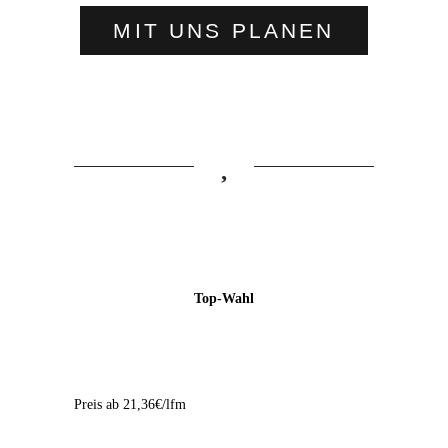
MIT UNS PLANEN
Top-Wahl
WIDERSTANDSFÄHIG
UND PFLEGELEICHT
Preis ab 21,36€/lfm
TREX WPC -