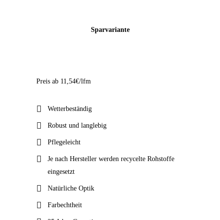
Sparvariante
SILVADEC-
TERRASSENDIELEN-
Preis ab 11,54€/lfm
AVANTGARDE-
FEINGERILLT-X4
Wetterbeständig
TERASSENHOLZ
Robust und langlebig
WPC
Pflegeleicht
Je nach Hersteller werden recycelte Rohstoffe
eingesetzt
Natürliche Optik
Farbechtheit