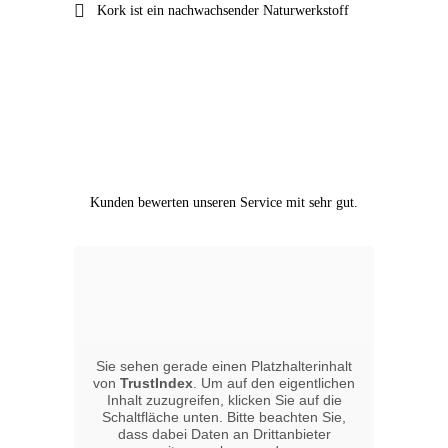
Kork ist ein nachwachsender Naturwerkstoff
KORK VON HOLZ
BÜCHNER
ZURÜCKLEHNEN
Kunden bewerten unseren Service mit sehr gut.
UND
ENTSPANNEN
Sie sehen gerade einen Platzhalterinhalt
von
TrustIndex
. Um auf den eigentlichen
Inhalt zuzugreifen, klicken Sie auf die
Schaltfläche unten. Bitte beachten Sie,
dass dabei Daten an Drittanbieter