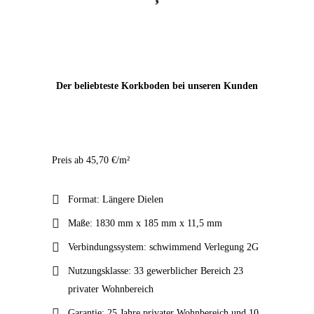
Der beliebteste Korkboden bei unseren Kunden
WICANDERS
Preis ab 45,70 €/m²
COUNTRY
Format: Längere Dielen
PRIME OAK
Maße: 1830 mm x 185 mm x 11,5 mm
Verbindungssystem: schwimmend Verlegung 2G
Nutzungsklasse: 33 gewerblicher Bereich 23
privater Wohnbereich
Garantie: 25 Jahre privater Wohnbereich und 10