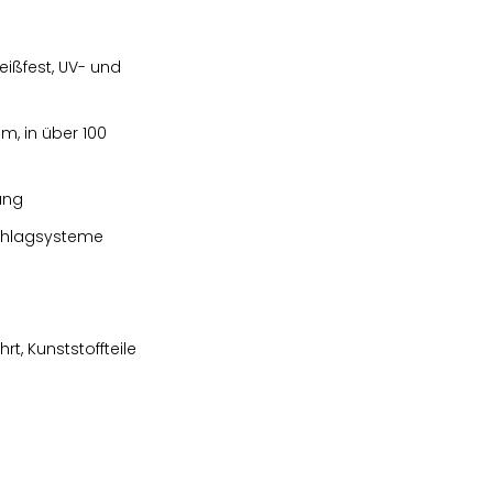
ißfest, UV- und
m, in über 100
ung
schlagsysteme
t, Kunststoffteile