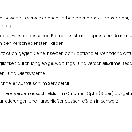
he Gewebe in verschiedenen Farben oder nahezu transparent, re
ändig
r jedes Fenster passende Profile aus stranggepresstem Aluminiu
in den verschiedensten Farben
tz auch gegen kleine Insekten dank optionaler Mehrfachdicht
lichkeit durch langlebige, wartungs- und verschleißarme Be
eh- und Gleitsysteme
chneller Austausch im Servicefall
niere werden ausschließlich in Chrome- Optik (Silber) ausgeführ
telarretierungen und Türschließer ausschließlich in Schwarz