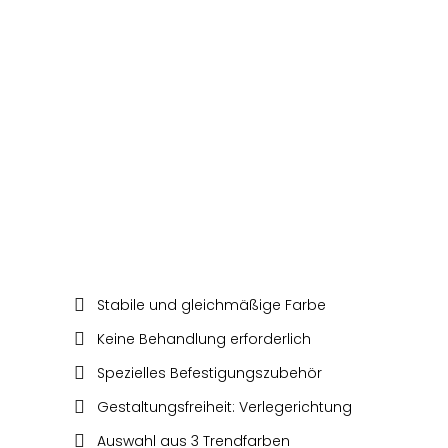
ATMOSPHERE / FARBE
ANTHRAZIT
WPC FASSADE
SILVADEC
FARBE DUNKELBRAUN
WPC FASSADE
SILVADEC
FARBE HELLBRAUN
WPC FASSADE
Stabile und gleichmäßige Farbe
SILVADEC
Keine Behandlung erforderlich
Spezielles Befestigungszubehör
Gestaltungsfreiheit: Verlegerichtung
Auswahl aus 3 Trendfarben