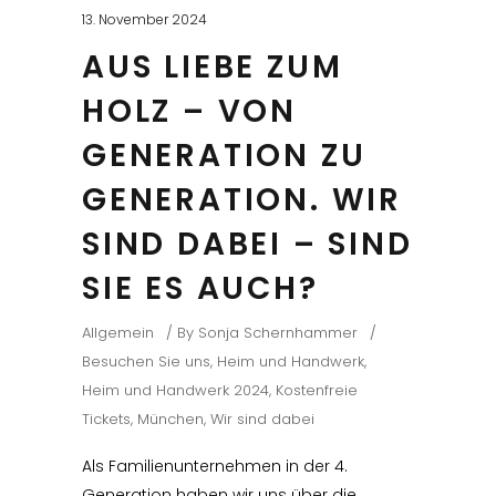
13. November 2024
AUS LIEBE ZUM
HOLZ – VON
GENERATION ZU
GENERATION. WIR
SIND DABEI – SIND
SIE ES AUCH?
Allgemein
By
Sonja Schernhammer
Besuchen Sie uns
,
Heim und Handwerk
,
Heim und Handwerk 2024
,
Kostenfreie
Tickets
,
München
,
Wir sind dabei
Als Familienunternehmen in der 4.
Generation haben wir uns über die